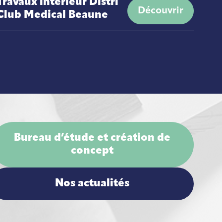
Travaux intérieur Distri
Découvrir
Club Medical Beaune
Bureau d’étude et création de
concept
Nos actualités