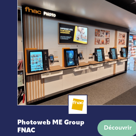
Photoweb ME Group
Découvrir
FNAC