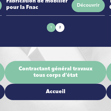
Fabrication de mobilier
Découvrir
pour la Fnac
1
2
Contractant général travaux
tous corps d'état
Accueil