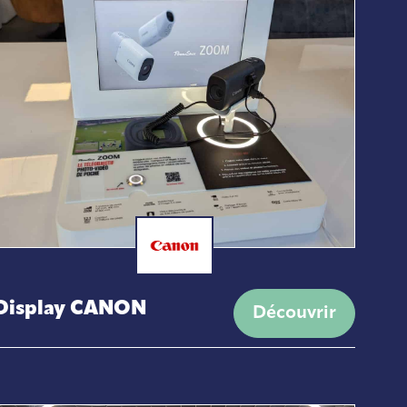
Contractant général travaux
tous corps d’état
Display CANON
Découvrir