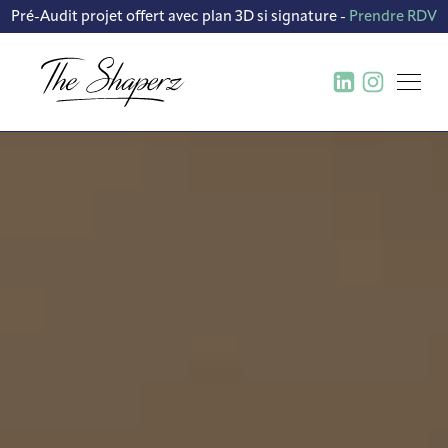
Pré-Audit projet offert avec plan 3D si signature -
Prendre RDV
BUREAU D’ÉTUDE ET
CRÉATION DE CONCEPT
CONCEPTION FABRICATION ET
DÉPLOIEMENT DE MOBILIER
CONTRACTANT GÉNÉRAL
TRAVAUX TOUS CORPS D’ÉTAT