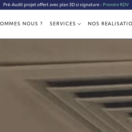
ion d'un pop-up store pour le grou
Fnac meubles Ring by Fabrice Devo
Photoweb ME Group FNAC
Mobilité urbaine Fnac
SFR by altice
Display CANON
Pré-Audit projet offert avec plan 3D si signature -
Prendre RDV
Voir la réalisation
SOMMES NOUS ?
SERVICES
NOS RÉALISATI