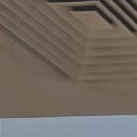
Contractant général travaux
tous corps d’état