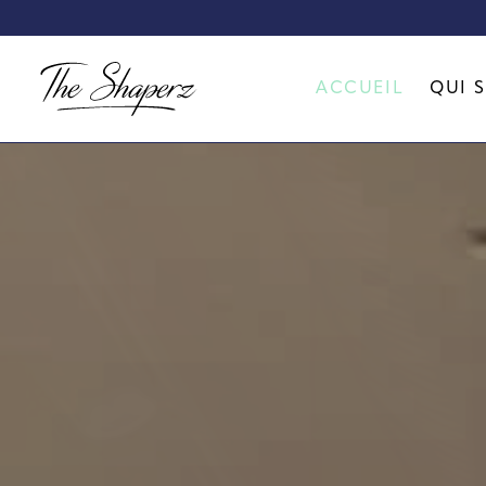
Créat
ACCUEIL
QUI 