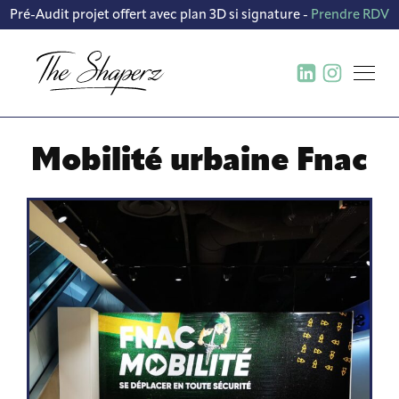
Pré-Audit projet offert avec plan 3D si signature -
Prendre RDV
BUREAU D’ÉTUDE ET
CRÉATION DE CONCEPT
Mobilité urbaine Fnac
CONCEPTION FABRICATION ET
DÉPLOIEMENT DE MOBILIER
CONTRACTANT GÉNÉRAL
TRAVAUX TOUS CORPS D’ÉTAT