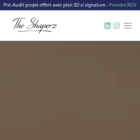
Pré-Audit projet offert avec plan 3D si signature -
Prendre RDV
BUREAU D’ÉTUDE ET
CRÉATION DE CONCEPT
CONCEPTION FABRICATION ET
DÉPLOIEMENT DE MOBILIER
CONTRACTANT GÉNÉRAL
TRAVAUX TOUS CORPS D’ÉTAT