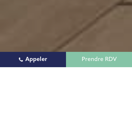
Appeler
Prendre RDV
Processus de
projet
Chaque projet suit un parcours rigoureux
pour garantir un résultat à la hauteur de vos
attentes. De l'analyse de vos besoins à
l'installation finale, nous orchestrons