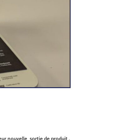
Contractant général travaux
tous corps d’état
eur nouvelle sortie de produit .