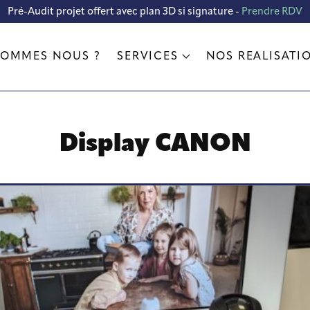
Pré-Audit projet offert avec plan 3D si signature -
Prendre RDV
SOMMES NOUS ?
SERVICES
NOS RÉALISATI
Display CANON