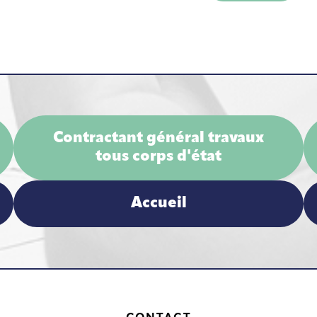
Contractant général travaux
tous corps d'état
Accueil