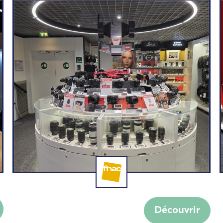
Fnac meubles Ring by
Découvrir
Fabrice Devos