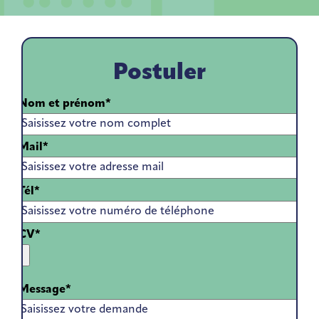
Postuler
Nom et prénom*
Mail*
Tél*
CV*
Message*