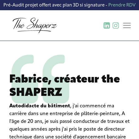
Pré-Audit projet offert avec plan 3D si signature -
Prendre RDV
BUREAU D’ÉTUDE ET
CRÉATION DE CONCEPT
CONCEPTION FABRICATION ET
DÉPLOIEMENT DE MOBILIER
Fabrice, créateur the
CONTRACTANT GÉNÉRAL
SHAPERZ
TRAVAUX TOUS CORPS D’ÉTAT
Autodidacte du bâtiment
, j'ai commencé ma
carrière dans une entreprise de plâterie-peinture, A
l'âge de 20 ans, je suis passé conducteur de travaux et
quelques années après j'ai pris le poste de directeur
technique dans une société d'agencement bancaire