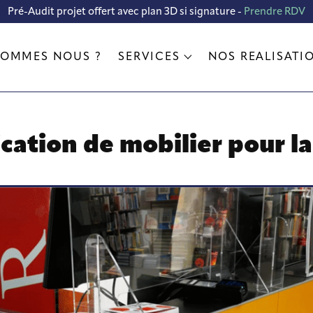
Pré-Audit projet offert avec plan 3D si signature -
Prendre RDV
SOMMES NOUS ?
SERVICES
NOS RÉALISATI
cation de mobilier pour l