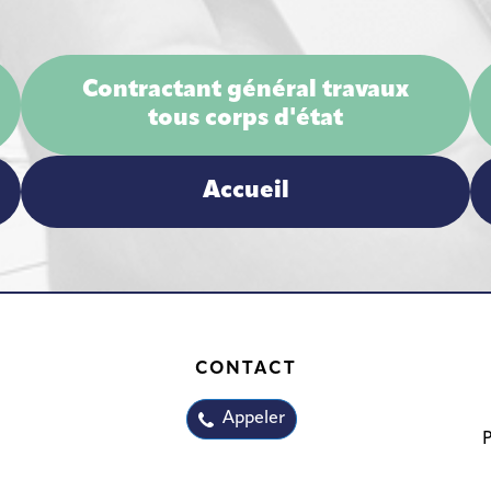
Contractant général travaux
tous corps d'état
Accueil
CONTACT
Appeler
P