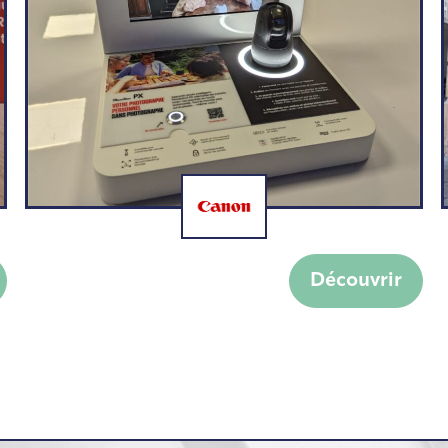
Display CANON
Découvrir