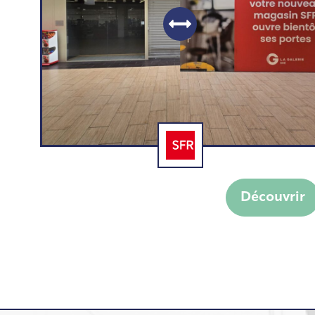
SFR by altice
Découvrir