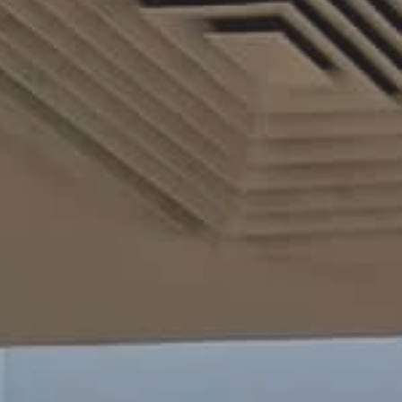
Contractant général travaux
tous corps d’état