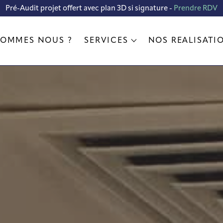
ion d'un pop-up store pour le grou
Fnac meubles Ring by Fabrice Devo
Photoweb ME Group FNAC
Mobilité urbaine Fnac
SFR by altice
Display CANON
Pré-Audit projet offert avec plan 3D si signature -
Prendre RDV
Voir la réalisation
SOMMES NOUS ?
SERVICES
NOS RÉALISATI