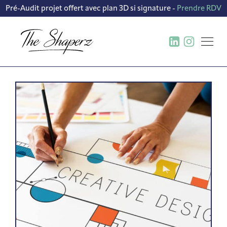
Pré-Audit projet offert avec plan 3D si signature -
Prendre RDV
BUREAU D’ÉTUDE ET
CRÉATION DE CONCEPT
CONCEPTION FABRICATION ET
DÉPLOIEMENT DE MOBILIER
CONTRACTANT GÉNÉRAL
TRAVAUX TOUS CORPS D’ÉTAT