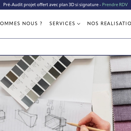
Pré-Audit projet offert avec plan 3D si signature -
Prendre RDV
SOMMES NOUS ?
SERVICES
NOS RÉALISATI