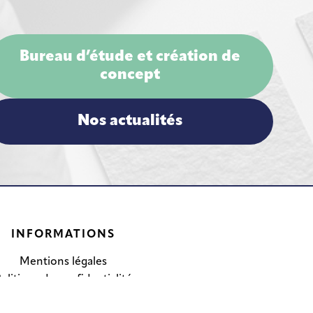
Bureau d’étude et création de
concept
Nos actualités
INFORMATIONS
Mentions légales
olitique de confidentialité
© 2026 The Shaperz