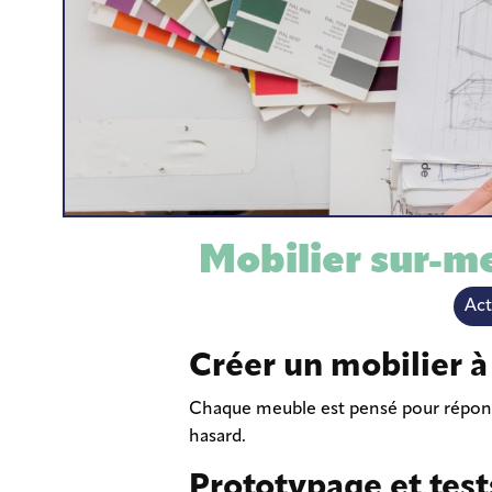
Bureau d’étude et création
de concept
Mobilier sur-me
Act
Créer un mobilier à
Chaque meuble est pensé pour répondre
hasard.
Prototypage et test