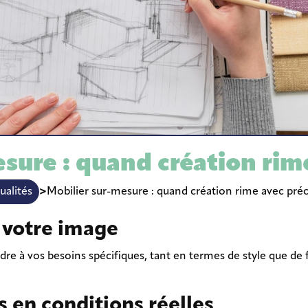
Conception Fabrication et
Déploiement de mobilier
sure : quand création rim
>
Mobilier sur-mesure : quand création rime avec préc
ualités
 votre image
 à vos besoins spécifiques, tant en termes de style que de fo
s en conditions réelles