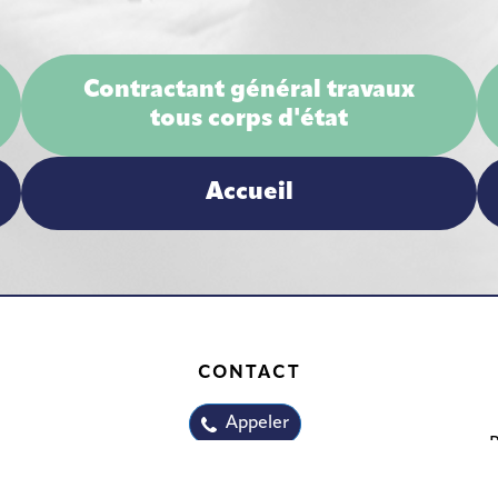
Contractant général travaux
tous corps d'état
Accueil
CONTACT
Appeler
P