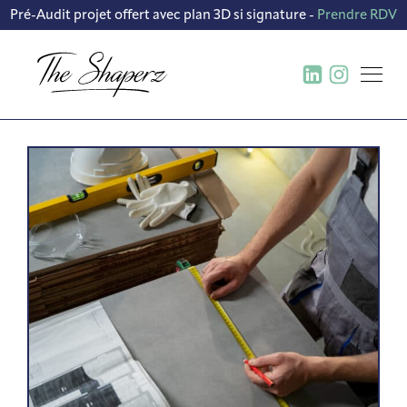
Pré-Audit projet offert avec plan 3D si signature -
Prendre RDV
BUREAU D’ÉTUDE ET
CRÉATION DE CONCEPT
CONCEPTION FABRICATION ET
DÉPLOIEMENT DE MOBILIER
CONTRACTANT GÉNÉRAL
TRAVAUX TOUS CORPS D’ÉTAT