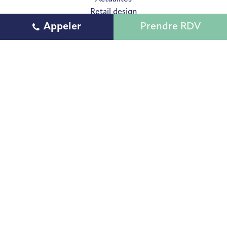
Retail design
Appeler
Prendre RDV
CONTACT
Appeler
INFORMATIONS
Mentions légales
Politique de confidentialité
© 2026 The Shaperz
Création site internet Toulouse