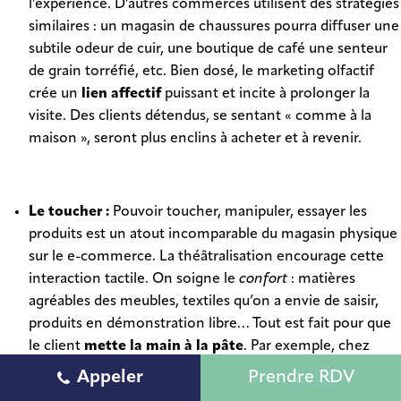
l’expérience. D’autres commerces utilisent des stratégies
similaires : un magasin de chaussures pourra diffuser une
subtile odeur de cuir, une boutique de café une senteur
de grain torréfié, etc. Bien dosé, le marketing olfactif
crée un
lien affectif
puissant et incite à prolonger la
visite. Des clients détendus, se sentant « comme à la
maison », seront plus enclins à acheter et à revenir.
Le toucher :
Pouvoir toucher, manipuler, essayer les
produits est un atout incomparable du magasin physique
sur le e-commerce. La théâtralisation encourage cette
interaction tactile. On soigne le
confort
: matières
agréables des meubles, textiles qu’on a envie de saisir,
produits en démonstration libre… Tout est fait pour que
le client
mette la main à la pâte
. Par exemple, chez
Nature & Découvertes, de nombreux articles sont en
Appeler
Prendre RDV
libre essai : instruments de musique, accessoires de