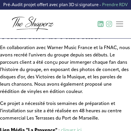
Création d'un pop-up store
Pré-Audit projet offert avec plan 3D si signature -
Prendre RDV
pour le concert événement du
groupe IAM au stade
Vélodrome de Marseille.
BUREAU D’ÉTUDE ET
En collaboration avec Warner Music France et la FNAC, nous
CRÉATION DE CONCEPT
avons recréé l'univers du groupe depuis ses débuts. Le
CONCEPTION FABRICATION ET
parcours client a été conçu pour immerger chaque fan dans
DÉPLOIEMENT DE MOBILIER
l'histoire du groupe, en exposant des photos de concert, des
disques d'or, des Victoires de la Musique, et les paroles de
CONTRACTANT GÉNÉRAL
leurs chansons. Nous avons également proposé une
TRAVAUX TOUS CORPS D’ÉTAT
réédition de vinyles en édition couleur.
Ce projet a nécessité trois semaines de préparation et
l'installation sur site a été réalisée en 48 heures au centre
commercial Les Terrasses du Port de Marseille.
Lien Média "La Provence"
:
cliquez ici